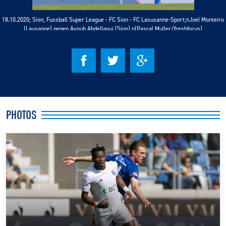
18.10.2020; Sion; Fussball Super League - FC Sion - FC Lasusanne-Sport;nJoel Monteiro
CLUB
(Lausanne) gegen Ayoub Abdellaoui (Sion) n(Pascal Muller/freshfocus)
CONTACT
ACTUALITÉS
LS E-SHOP
PHOTOS
L’APP DU LS
LS ACADEMY CAMPS
MATCH DES CELEBRITES
PRESSE ET MEDIAS