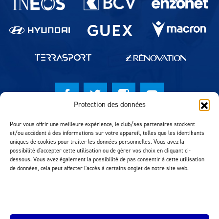
Protection des données
© Lausanne Sport Football Club 2026
Pour vous offrir une meilleure expérience, le club/ses partenaires stockent
et/ou accèdent à des informations sur votre appareil, telles que les identifiants
Réalisation MTM Agency
uniques de cookies pour traiter les données personnelles. Vous avez la
possibilité d'accepter cette utilisation ou de gérer vos choix en cliquant ci-
dessous. Vous avez également la possibilité de pas consentir à cette utilisation
de données, cela peut affecter l'accès à certains onglet de notre site web.