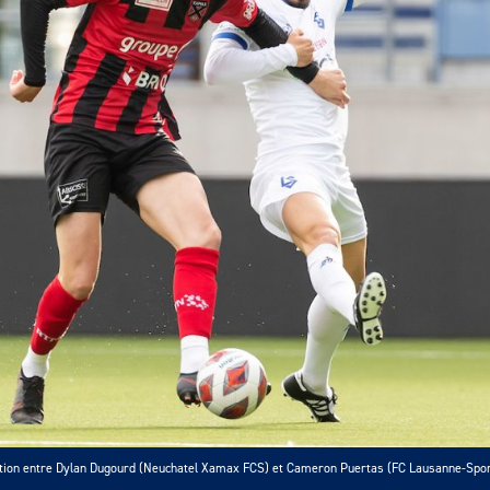
tion entre Dylan Dugourd (Neuchatel Xamax FCS) et Cameron Puertas (FC Lausanne-Spor