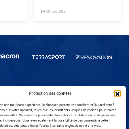
08 June 2022
Protection des données
Réalisation MTM Agency
rir une meilleure expérience, le club/ses partenaires stockent et/ou accèdent à
ons sur votre appareil, telles que les identifiants uniques de cookies pour traiter
ersonnelles. Vous avez la possibilité d'accepter cette utilisation ou de gérer vos
uant ci-dessous. Vous avez également la possibilité de pas consentir à cette
 données, cela peut affecter l'accès à certains onglet de notre site web.