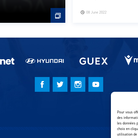
08 June 2022
Pour vous off
des informati
les données p
choix en cliq
utilisation de