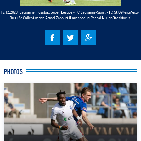
13.12.2020; Lausanne; Fussball Super League - FC Lausanne-Sport - FC St.Gallen;nVictor
CLUB
Ruiz (St.Gallen) gegen Armel Zohouri (Lausanne) n(Pascal Muller/freshfocus)
CONTACT
ACTUALITÉS
LS E-SHOP
PHOTOS
L’APP DU LS
LS ACADEMY CAMPS
MATCH DES CELEBRITES
PRESSE ET MEDIAS