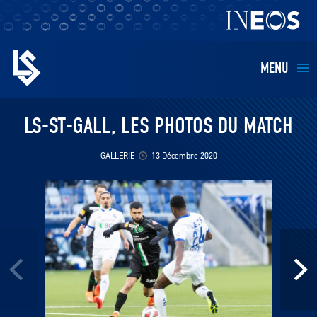
MENU
EQUIPES
LS-ST-GALL, LES PHOTOS DU MATCH
BILLETTERIE
GALLERIE
13 Décembre 2020
FANS
KIDS
BUSINESS
RESTAURATION