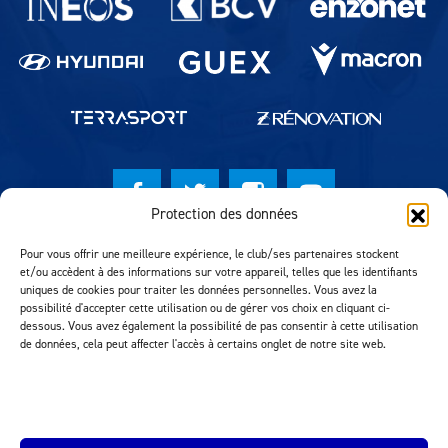
Protection des données
© Lausanne Sport Football Club 2026
Pour vous offrir une meilleure expérience, le club/ses partenaires stockent
et/ou accèdent à des informations sur votre appareil, telles que les identifiants
Réalisation MTM Agency
uniques de cookies pour traiter les données personnelles. Vous avez la
possibilité d'accepter cette utilisation ou de gérer vos choix en cliquant ci-
dessous. Vous avez également la possibilité de pas consentir à cette utilisation
de données, cela peut affecter l'accès à certains onglet de notre site web.