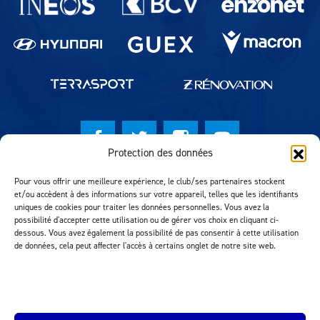
Protection des données
© Lausanne Sport Football Club 2026
Pour vous offrir une meilleure expérience, le club/ses partenaires stockent
et/ou accèdent à des informations sur votre appareil, telles que les identifiants
Réalisation MTM Agency
uniques de cookies pour traiter les données personnelles. Vous avez la
possibilité d'accepter cette utilisation ou de gérer vos choix en cliquant ci-
dessous. Vous avez également la possibilité de pas consentir à cette utilisation
de données, cela peut affecter l'accès à certains onglet de notre site web.