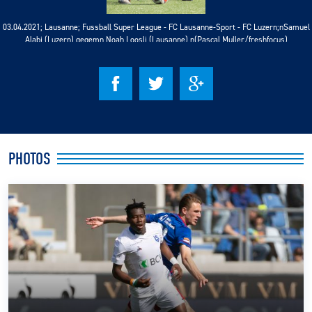
03.04.2021; Lausanne; Fussball Super League - FC Lausanne-Sport - FC Luzern;nSamuel
CLUB
Alabi (Luzern) gegemn Noah Loosli (Lausanne) n(Pascal Muller/freshfocus)
CONTACT
ACTUALITÉS
LS E-SHOP
PHOTOS
L’APP DU LS
LS ACADEMY CAMPS
MATCH DES CELEBRITES
PRESSE ET MEDIAS