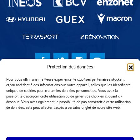
Protection des données
© Lausanne Sport Football Club 2026
Pour vous offrir une meilleure expérience, le club/ses partenaires stockent
et/ou accèdent à des informations sur votre appareil, telles que les identifiants
Réalisation MTM Agency
uniques de cookies pour traiter les données personnelles. Vous avez la
possibilité d'accepter cette utilisation ou de gérer vos choix en cliquant ci-
dessous. Vous avez également la possibilité de pas consentir à cette utilisation
de données, cela peut affecter l'accès à certains onglet de notre site web.