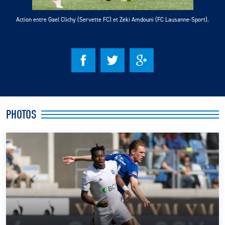
Action entre Gael Clichy (Servette FC) et Zeki Amdouni (FC Lausanne-Sport).
CLUB
CONTACT
ACTUALITÉS
LS E-SHOP
PHOTOS
L’APP DU LS
LS ACADEMY CAMPS
MATCH DES CELEBRITES
PRESSE ET MEDIAS