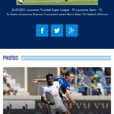
24.07.2021; Lausanne; Fussball Super League - FC Lausanne-Sport - FC
CLUB
St.Gallen;nCameron Puertas (Lausanne) gegen Boris Babic (St.Gallen) n(Pascal
Muller/freshfocus)
CONTACT
ACTUALITÉS
LS E-SHOP
PHOTOS
L’APP DU LS
LS ACADEMY CAMPS
MATCH DES CELEBRITES
PRESSE ET MEDIAS