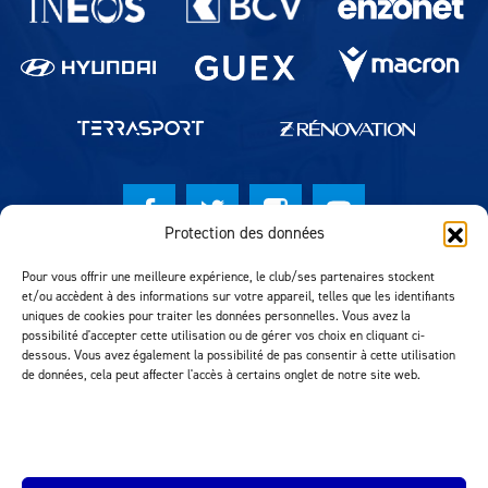
Protection des données
© Lausanne Sport Football Club 2026
Pour vous offrir une meilleure expérience, le club/ses partenaires stockent
et/ou accèdent à des informations sur votre appareil, telles que les identifiants
Réalisation MTM Agency
uniques de cookies pour traiter les données personnelles. Vous avez la
possibilité d'accepter cette utilisation ou de gérer vos choix en cliquant ci-
dessous. Vous avez également la possibilité de pas consentir à cette utilisation
de données, cela peut affecter l'accès à certains onglet de notre site web.