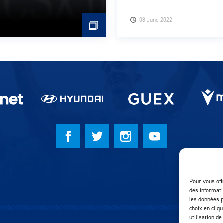
08 June 2022
Pour vous off
des informati
les données p
choix en cliq
utilisation de