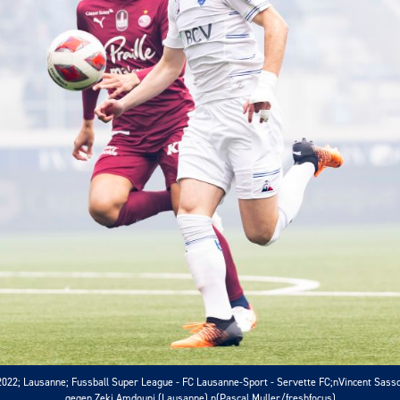
2022; Lausanne; Fussball Super League - FC Lausanne-Sport - Servette FC;nVincent Sasso
gegen Zeki Amdouni (Lausanne) n(Pascal Muller/freshfocus)