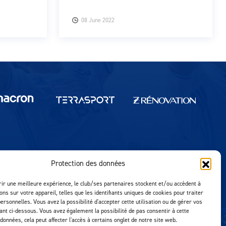
08 June 2022
Protection des données
Réalisation MTM Agency
rir une meilleure expérience, le club/ses partenaires stockent et/ou accèdent à
ons sur votre appareil, telles que les identifiants uniques de cookies pour traiter
ersonnelles. Vous avez la possibilité d'accepter cette utilisation ou de gérer vos
uant ci-dessous. Vous avez également la possibilité de pas consentir à cette
 données, cela peut affecter l'accès à certains onglet de notre site web.