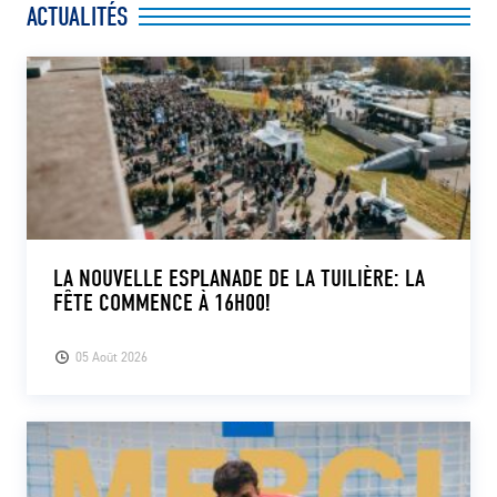
ACTUALITÉS
CLUB
CONTACT
ACTUALITÉS
LS E-SHOP
L’APP DU LS
LA NOUVELLE ESPLANADE DE LA TUILIÈRE: LA
FÊTE COMMENCE À 16H00!
LS ACADEMY CAMPS
MATCH DES CELEBRITES
05 Août 2026
PRESSE ET MEDIAS