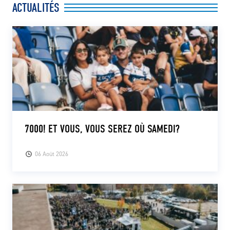
ACTUALITÉS
CLUB
CONTACT
ACTUALITÉS
LS E-SHOP
L’APP DU LS
7000! ET VOUS, VOUS SEREZ OÙ SAMEDI?
LS ACADEMY CAMPS
06 Août 2026
MATCH DES CELEBRITES
PRESSE ET MEDIAS