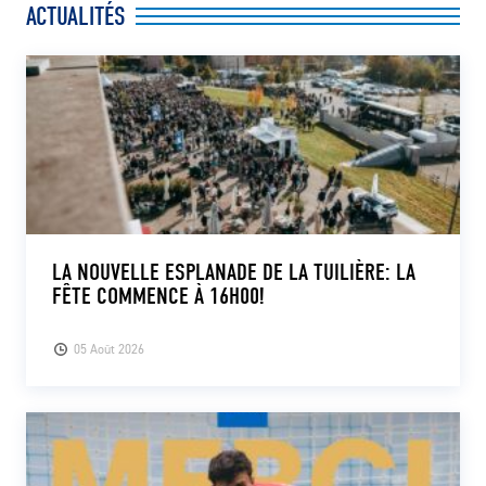
ACTUALITÉS
CLUB
CONTACT
ACTUALITÉS
LS E-SHOP
L’APP DU LS
LA NOUVELLE ESPLANADE DE LA TUILIÈRE: LA
FÊTE COMMENCE À 16H00!
LS ACADEMY CAMPS
MATCH DES CELEBRITES
05 Août 2026
PRESSE ET MEDIAS