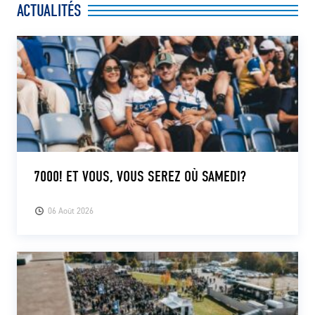
ACTUALITÉS
CLUB
CONTACT
ACTUALITÉS
LS E-SHOP
L’APP DU LS
7000! ET VOUS, VOUS SEREZ OÙ SAMEDI?
LS ACADEMY CAMPS
06 Août 2026
MATCH DES CELEBRITES
PRESSE ET MEDIAS