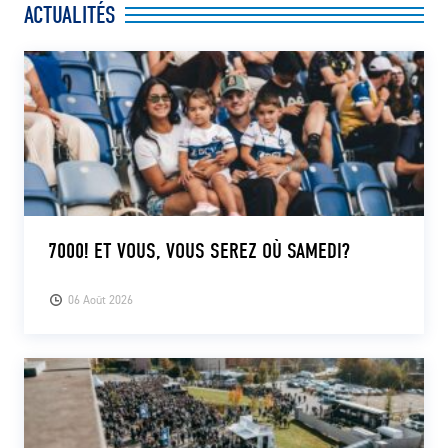
ACTUALITÉS
CLUB
CONTACT
ACTUALITÉS
LS E-SHOP
L’APP DU LS
7000! ET VOUS, VOUS SEREZ OÙ SAMEDI?
LS ACADEMY CAMPS
06 Août 2026
MATCH DES CELEBRITES
PRESSE ET MEDIAS