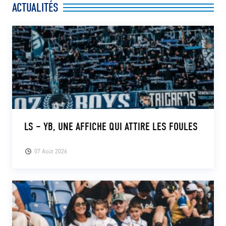
ACTUALITÉS
CLUB
CONTACT
ACTUALITÉS
LS E-SHOP
L’APP DU LS
LS – YB, UNE AFFICHE QUI ATTIRE LES FOULES
LS ACADEMY CAMPS
07 Août 2026
MATCH DES CELEBRITES
PRESSE ET MEDIAS