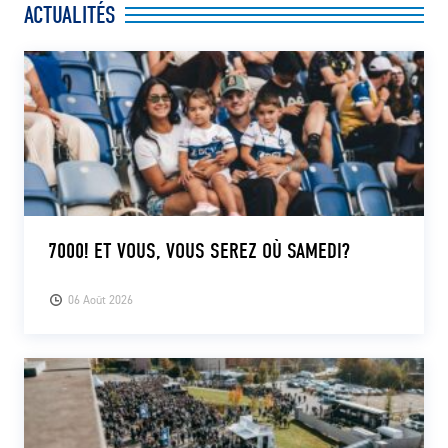
ACTUALITÉS
CLUB
CONTACT
ACTUALITÉS
LS E-SHOP
L’APP DU LS
7000! ET VOUS, VOUS SEREZ OÙ SAMEDI?
LS ACADEMY CAMPS
06 Août 2026
MATCH DES CELEBRITES
PRESSE ET MEDIAS