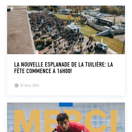
CLUB
CONTACT
ACTUALITÉS
LS E-SHOP
LA NOUVELLE ESPLANADE DE LA TUILIÈRE: LA
L’APP DU LS
FÊTE COMMENCE À 16H00!
LS ACADEMY CAMPS
05 Août 2026
MATCH DES CELEBRITES
PRESSE ET MEDIAS