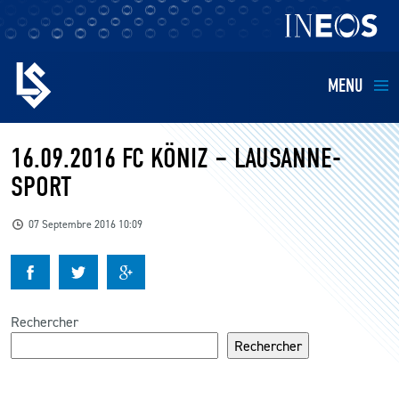
MENU
EQUIPES
16.09.2016 FC KÖNIZ – LAUSANNE-
SPORT
BILLETTERIE
07 Septembre 2016 10:09
FANS
KIDS
Rechercher
BUSINESS
Rechercher
RESTAURATION