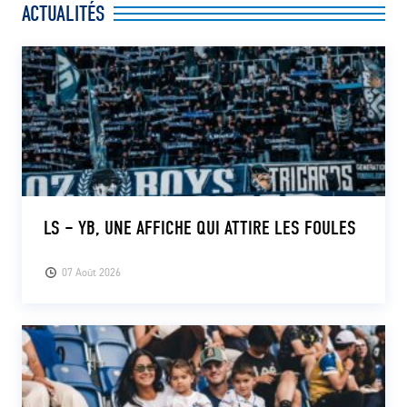
ACTUALITÉS
CLUB
CONTACT
ACTUALITÉS
LS E-SHOP
L’APP DU LS
LS – YB, UNE AFFICHE QUI ATTIRE LES FOULES
LS ACADEMY CAMPS
07 Août 2026
MATCH DES CELEBRITES
PRESSE ET MEDIAS