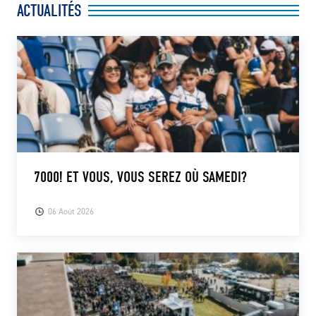
ACTUALITÉS
CLUB
CONTACT
ACTUALITÉS
LS E-SHOP
L’APP DU LS
7000! ET VOUS, VOUS SEREZ OÙ SAMEDI?
LS ACADEMY CAMPS
06 Août 2026
MATCH DES CELEBRITES
PRESSE ET MEDIAS