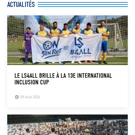
ACTUALITÉS
CLUB
CONTACT
ACTUALITÉS
LS E-SHOP
L’APP DU LS
LE LS4ALL BRILLE À LA 13E INTERNATIONAL
INCLUSION CUP
LS ACADEMY CAMPS
MATCH DES CELEBRITES
09 Août 2026
PRESSE ET MEDIAS