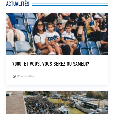
ACTUALITÉS
CLUB
CONTACT
ACTUALITÉS
LS E-SHOP
L’APP DU LS
7000! ET VOUS, VOUS SEREZ OÙ SAMEDI?
LS ACADEMY CAMPS
06 Août 2026
MATCH DES CELEBRITES
PRESSE ET MEDIAS