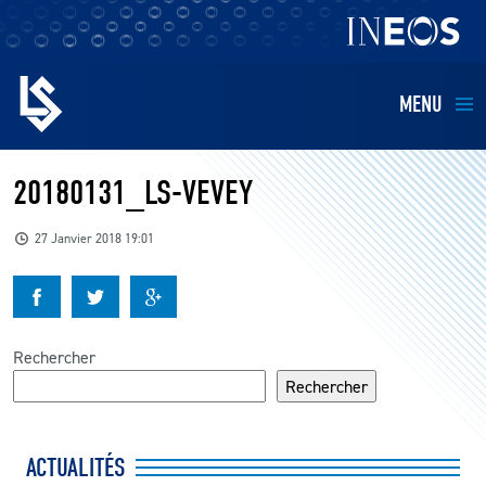
MENU
EQUIPES
20180131_LS-VEVEY
BILLETTERIE
27 Janvier 2018 19:01
FANS
KIDS
Rechercher
Rechercher
BUSINESS
ACTUALITÉS
RESTAURATION