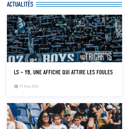
ACTUALITÉS
CLUB
CONTACT
ACTUALITÉS
LS E-SHOP
L’APP DU LS
LS – YB, UNE AFFICHE QUI ATTIRE LES FOULES
LS ACADEMY CAMPS
07 Août 2026
MATCH DES CELEBRITES
PRESSE ET MEDIAS