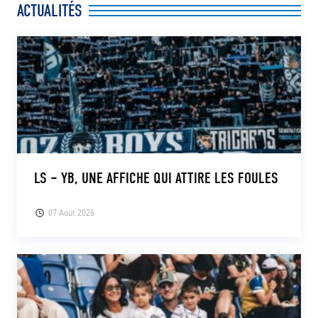
ACTUALITÉS
CLUB
CONTACT
ACTUALITÉS
LS E-SHOP
L’APP DU LS
LS – YB, UNE AFFICHE QUI ATTIRE LES FOULES
LS ACADEMY CAMPS
07 Août 2026
MATCH DES CELEBRITES
PRESSE ET MEDIAS