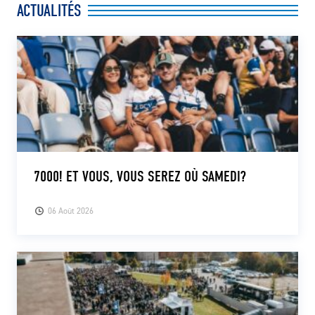
ACTUALITÉS
CLUB
CONTACT
ACTUALITÉS
LS E-SHOP
L’APP DU LS
7000! ET VOUS, VOUS SEREZ OÙ SAMEDI?
LS ACADEMY CAMPS
06 Août 2026
MATCH DES CELEBRITES
PRESSE ET MEDIAS