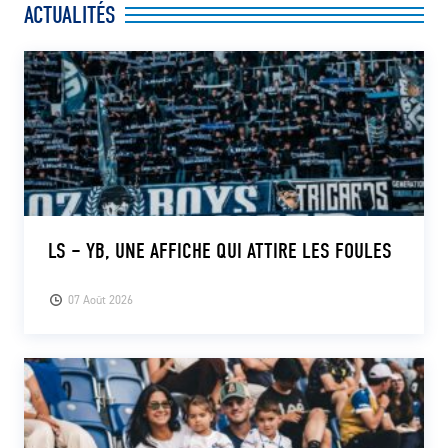
ACTUALITÉS
CLUB
CONTACT
ACTUALITÉS
LS E-SHOP
L’APP DU LS
LS – YB, UNE AFFICHE QUI ATTIRE LES FOULES
LS ACADEMY CAMPS
07 Août 2026
MATCH DES CELEBRITES
PRESSE ET MEDIAS