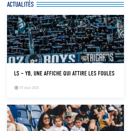
ACTUALITÉS
CLUB
CONTACT
ACTUALITÉS
LS E-SHOP
L’APP DU LS
LS – YB, UNE AFFICHE QUI ATTIRE LES FOULES
LS ACADEMY CAMPS
07 Août 2026
MATCH DES CELEBRITES
PRESSE ET MEDIAS