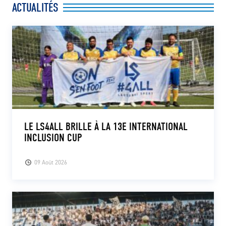
ACTUALITÉS
CLUB
CONTACT
ACTUALITÉS
LS E-SHOP
L’APP DU LS
LE LS4ALL BRILLE À LA 13E INTERNATIONAL
INCLUSION CUP
LS ACADEMY CAMPS
MATCH DES CELEBRITES
09 Août 2026
PRESSE ET MEDIAS