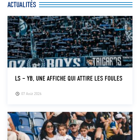
ACTUALITÉS
CLUB
CONTACT
ACTUALITÉS
LS E-SHOP
L’APP DU LS
LS – YB, UNE AFFICHE QUI ATTIRE LES FOULES
LS ACADEMY CAMPS
07 Août 2026
MATCH DES CELEBRITES
PRESSE ET MEDIAS