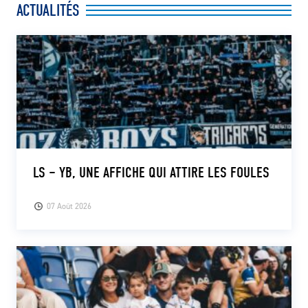
ACTUALITÉS
CLUB
CONTACT
ACTUALITÉS
LS E-SHOP
L’APP DU LS
LS – YB, UNE AFFICHE QUI ATTIRE LES FOULES
LS ACADEMY CAMPS
07 Août 2026
MATCH DES CELEBRITES
PRESSE ET MEDIAS