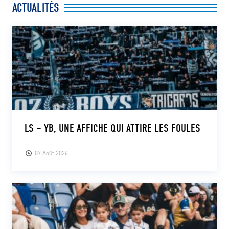
ACTUALITÉS
CLUB
CONTACT
ACTUALITÉS
LS E-SHOP
L’APP DU LS
LS – YB, UNE AFFICHE QUI ATTIRE LES FOULES
LS ACADEMY CAMPS
07 Août 2026
MATCH DES CELEBRITES
PRESSE ET MEDIAS