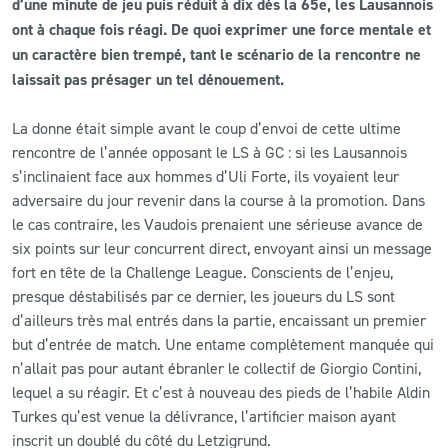
d’une minute de jeu puis réduit à dix dès la 65e, les Lausannois
ont à chaque fois réagi. De quoi exprimer une force mentale et
CLUB
un caractère bien trempé, tant le scénario de la rencontre ne
laissait pas présager un tel dénouement.
CONTACT
La donne était simple avant le coup d’envoi de cette ultime
rencontre de l’année opposant le LS à GC : si les Lausannois
ACTUALITÉS
s’inclinaient face aux hommes d’Uli Forte, ils voyaient leur
LS E-SHOP
adversaire du jour revenir dans la course à la promotion. Dans
le cas contraire, les Vaudois prenaient une sérieuse avance de
L’APP DU LS
six points sur leur concurrent direct, envoyant ainsi un message
fort en tête de la Challenge League. Conscients de l’enjeu,
LS ACADEMY CAMPS
presque déstabilisés par ce dernier, les joueurs du LS sont
d’ailleurs très mal entrés dans la partie, encaissant un premier
MATCH DES CELEBRITES
but d’entrée de match. Une entame complètement manquée qui
PRESSE ET MEDIAS
n’allait pas pour autant ébranler le collectif de Giorgio Contini,
lequel a su réagir. Et c’est à nouveau des pieds de l’habile Aldin
Turkes qu’est venue la délivrance, l’artificier maison ayant
inscrit un doublé du côté du Letzigrund.