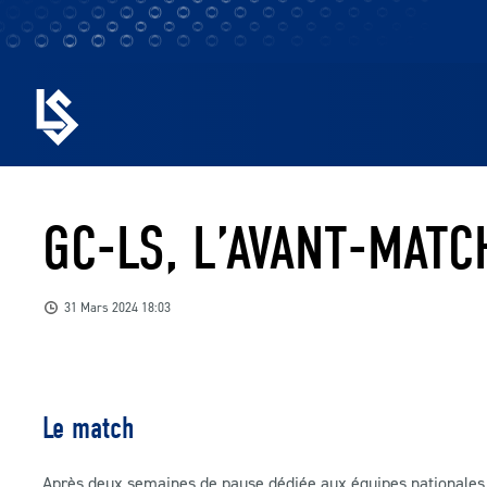
GC-LS, L’AVANT-MATC
31 Mars 2024 18:03
Le match
Après deux semaines de pause dédiée aux équipes nationales,