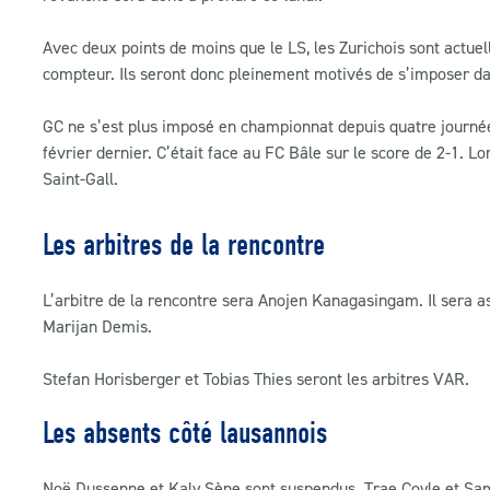
Avec deux points de moins que le LS, les Zurichois sont actu
compteur. Ils seront donc pleinement motivés de s’imposer da
GC ne s’est plus imposé en championnat depuis quatre journée.
février dernier. C’était face au FC Bâle sur le score de 2-1. Lo
Saint-Gall.
Les arbitres de la rencontre
L’arbitre de la rencontre sera Anojen Kanagasingam. Il sera as
Marijan Demis.
Stefan Horisberger et Tobias Thies seront les arbitres VAR.
Les absents côté lausannois
Noë Dussenne et Kaly Sène sont suspendus. Trae Coyle et Sam