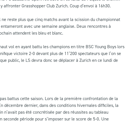
 y affronter Grasshopper Club Zurich. Coup d’envoi à 16h30.
 il ne reste plus que cinq matchs avant la scission du championnat
is entameront avec une semaine anglaise. Deux rencontres à
ochain attendent les bleu et blanc.
aut vol en ayant battu les champions en titre BSC Young Boys lors
ifique victoire 2-0 devant plus de 11’200 spectateurs que l’on se
ue public, le LS devra donc se déplacer à Zurich en ce lundi de
pas battus cette saison. Lors de la première confrontation de la
En décembre dernier, dans des conditions hivernales difficiles, la
 n’avait pas été concrétisée par des réussites au tableau
s en seconde période pour s’imposer sur le score de 5-0. Une