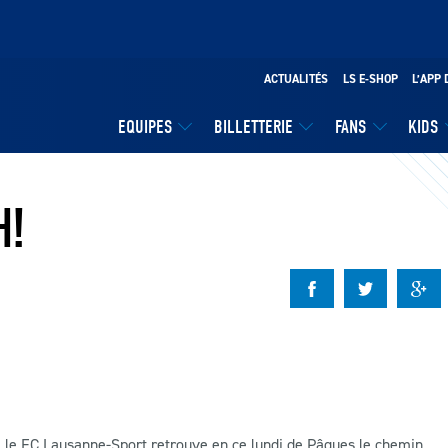
ACTUALITÉS
LS E-SHOP
L’APP 
EQUIPES
BILLETTERIE
FANS
KIDS
H!
 le FC Lausanne-Sport retrouve en ce lundi de Pâques le chemin