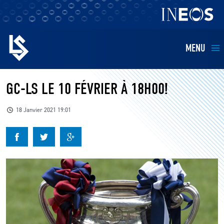
MENU
EQUIPES
GC-LS LE 10 FÉVRIER À 18H00!
BILLETTERIE
18 Janvier 2021 19:01
FANS
KIDS
BUSINESS
RESTAURATION