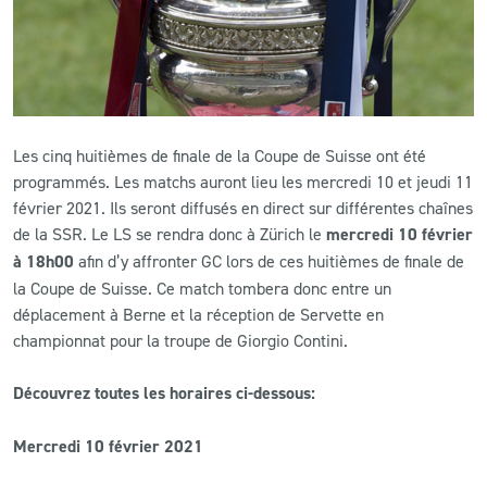
CLUB
CONTACT
Les cinq huitièmes de finale de la Coupe de Suisse ont été
ACTUALITÉS
programmés. Les matchs auront lieu les mercredi 10 et jeudi 11
février 2021. Ils seront diffusés en direct sur différentes chaînes
LS E-SHOP
de la SSR. Le LS se rendra donc à Zürich le
mercredi 10 février
L’APP DU LS
à 18h00
afin d’y affronter GC lors de ces huitièmes de finale de
la Coupe de Suisse. Ce match tombera donc entre un
LS ACADEMY CAMPS
déplacement à Berne et la réception de Servette en
championnat pour la troupe de Giorgio Contini.
MATCH DES CELEBRITES
Découvrez toutes les horaires ci-dessous:
PRESSE ET MEDIAS
Mercredi 10 février 2021