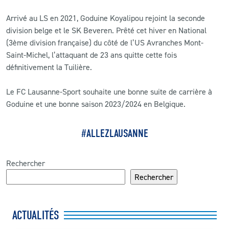
Arrivé au LS en 2021, Goduine Koyalipou rejoint la seconde
CLUB
division belge et le SK Beveren. Prêté cet hiver en National
(3ème division française) du côté de l’US Avranches Mont-
CONTACT
Saint-Michel, l’attaquant de 23 ans quitte cette fois
définitivement la Tuilière.
ACTUALITÉS
Le FC Lausanne-Sport souhaite une bonne suite de carrière à
LS E-SHOP
Goduine et une bonne saison 2023/2024 en Belgique.
L’APP DU LS
#ALLEZLAUSANNE
LS ACADEMY CAMPS
Rechercher
MATCH DES CELEBRITES
Rechercher
PRESSE ET MEDIAS
ACTUALITÉS