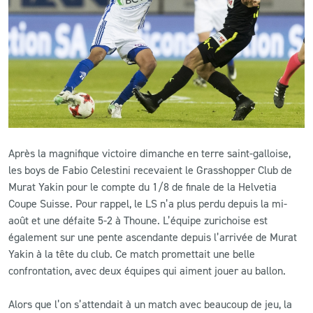
CLUB
CONTACT
ACTUALITÉS
LS E-SHOP
Après la magnifique victoire dimanche en terre saint-galloise,
L’APP DU LS
les boys de Fabio Celestini recevaient le Grasshopper Club de
Murat Yakin pour le compte du 1/8 de finale de la Helvetia
LS ACADEMY CAMPS
Coupe Suisse. Pour rappel, le LS n’a plus perdu depuis la mi-
août et une défaite 5-2 à Thoune. L’équipe zurichoise est
MATCH DES CELEBRITES
également sur une pente ascendante depuis l’arrivée de Murat
PRESSE ET MEDIAS
Yakin à la tête du club. Ce match promettait une belle
confrontation, avec deux équipes qui aiment jouer au ballon.
Alors que l’on s’attendait à un match avec beaucoup de jeu, la