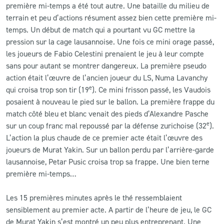
première mi-temps a été tout autre. Une bataille du milieu de
terrain et peu d’actions résument assez bien cette première mi-
temps. Un début de match qui a pourtant vu GC mettre la
pression sur la cage lausannoise. Une fois ce mini orage passé,
les joueurs de Fabio Celestini prenaient le jeu à leur compte
sans pour autant se montrer dangereux. La première pseudo
action était l’œuvre de l’ancien joueur du LS, Numa Lavanchy
e
qui croisa trop son tir (19
). Ce mini frisson passé, les Vaudois
posaient à nouveau le pied sur le ballon. La première frappe du
match côté bleu et blanc venait des pieds d’Alexandre Pasche
e
sur un coup franc mal repoussé par la défense zurichoise (32
).
L’action la plus chaude de ce premier acte était l’œuvre des
joueurs de Murat Yakin. Sur un ballon perdu par l’arrière-garde
lausannoise, Petar Pusic croisa trop sa frappe. Une bien terne
première mi-temps…
Les 15 premières minutes après le thé ressemblaient
sensiblement au premier acte. A partir de l’heure de jeu, le GC
de Murat Yakin s’est montré un peu plus entreprenant. Une