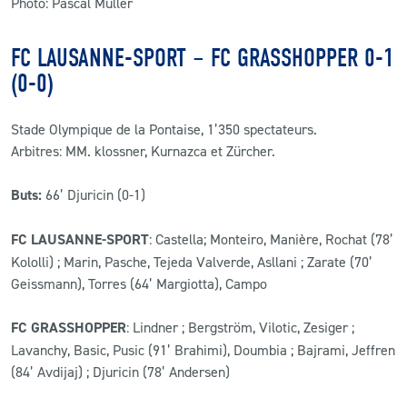
Photo: Pascal Muller
FC LAUSANNE-SPORT – FC GRASSHOPPER 0-1
(0-0)
Stade Olympique de la Pontaise, 1’350 spectateurs.
Arbitres: MM. klossner, Kurnazca et Zürcher.
Buts:
66’ Djuricin (0-1)
FC LAUSANNE-SPORT
: Castella; Monteiro, Manière, Rochat (78’
Kololli) ; Marin, Pasche, Tejeda Valverde, Asllani ; Zarate (70’
Geissmann), Torres (64’ Margiotta), Campo
FC GRASSHOPPER
: Lindner ; Bergström, Vilotic, Zesiger ;
Lavanchy, Basic, Pusic (91’ Brahimi), Doumbia ; Bajrami, Jeffren
(84’ Avdijaj) ; Djuricin (78’ Andersen)