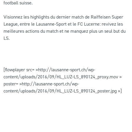
football suisse.
CLUB
Visionnez les highlights du dernier match de Raiffeisen Super
League, entre le Lausanne-Sport et le FC Lucerne: revivez les
CONTACT
meilleures actions du match et ne manquez plus un seul but du
LS.
ACTUALITÉS
LS E-SHOP
[flowplayer src= »http://lausanne-sport.ch/wp-
L’APP DU LS
content/uploads/2016/09/HL_LUZ-LS_890124_proxy.mov »
LS ACADEMY CAMPS
poster= »http://lausanne-sport.ch/wp-
content/uploads/2016/09/HL_LUZ-LS_890124_poster.jpg »]
MATCH DES CELEBRITES
PRESSE ET MEDIAS