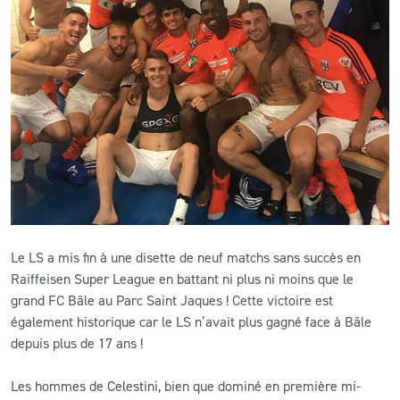
CLUB
CONTACT
ACTUALITÉS
LS E-SHOP
L’APP DU LS
LS ACADEMY CAMPS
Le LS a mis fin à une disette de neuf matchs sans succès en
Raiffeisen Super League en battant ni plus ni moins que le
MATCH DES CELEBRITES
grand FC Bâle au Parc Saint Jaques ! Cette victoire est
également historique car le LS n’avait plus gagné face à Bâle
PRESSE ET MEDIAS
depuis plus de 17 ans !
Les hommes de Celestini, bien que dominé en première mi-