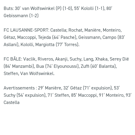
Buts: 30’ van Wolfswinkel (P) (1-0), 55′ Kololli (1-1), 80′
Gebissmann (1-2)
FC LAUSANNE-SPORT: Castella; Rochat, Manière, Monteiro,
Gétaz, Maccoppi, Tejeda (64′ Pasche), Geissmann, Campo (83′
Asllani), Kololli, Margiotta (77′ Torres).
FC BÂLE: Vaclik, Riveros, Akanji, Suchy, Lang, Xhaka, Serey Dié
(84′ Manzambi), Bua (74′ Elyounoussi), Zuffi (60′ Balanta),
Steffen, Van Wolfswinkel.
Avertissements : 29′ Manière, 32′ Gétaz (71′ expulsion), 53′
Suchy (54′ expulsion), 71′ Steffen, 85′ Maccoppi, 91′ Monteiro, 93′
Castella