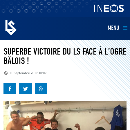
MENU
EQUIPES
SUPERBE VICTOIRE DU LS FACE À L’OGRE
BÂLOIS !
BILLETTERIE
11 Septembre 2017 10:09
FANS
KIDS
BUSINESS
RESTAURATION