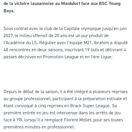
de la victoire lausannoise au Wankdorf face aux BSC Young
Boys.
CLUB
Sous contrat avec le club de la Capitale olympique jusqu’en juin
CONTACT
2027, le milieu offensif de 20 ans est un pur produit de
l’Académie du LS. Régulier avec l’équipe M21, Ibrahim a disputé
ACTUALITÉS
48 rencontres en deux saisons, inscrivant 19 buts et délivrant 4
passes décisives en Promotion League et en 1ère Ligue.
LS E-SHOP
L’APP DU LS
LS ACADEMY CAMPS
Depuis le début de la saison, il a été intégré à plusieurs reprises
MATCH DES CELEBRITES
au groupe professionnel, participant à la préparation estivale et
étant convoqué à cinq reprises en Brack Super League. Sa
PRESSE ET MEDIAS
première entrée en jeu est intervenue dans les arrêts de jeu
face à YB, lorsqu’il a remplacé Florent Mollet, pour ses toutes
premières minutes en professionnel.