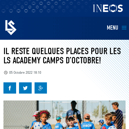
MENU
EQUIPES
IL RESTE QUELQUES PLACES POUR LES
LS ACADEMY CAMPS D’OCTOBRE!
BILLETTERIE
05 Octobre 2022 18:10
FANS
KIDS
BUSINESS
RESTAURATION