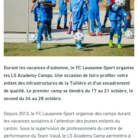
CLUB
CONTACT
ACTUALITÉS
LS E-SHOP
Durant les vacances d’automne, le FC Lausanne-Sport organise
L’APP DU LS
les LS Academy Camps. Une occasion de faire profiter votre
enfant des infrastructures de la Tuilière et d’un encadrement
LS ACADEMY CAMPS
de qualité.
Le premier camp se tiendra du 17 au 21 octobre, le
second du 24 au 28 octobre.
MATCH DES CELEBRITES
PRESSE ET MEDIAS
Depuis 2013, le FC Lausanne-Sport organise des camps durant
les vacances scolaires à l’attention des jeunes enfants du
canton. Sous la supervision de professionnels du centre de
performance du Team Vaud, le LS Academy Camp permettra à