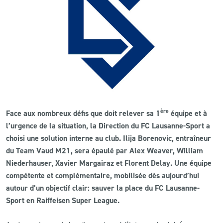
CLUB
CONTACT
ACTUALITÉS
LS E-SHOP
ère
Face aux nombreux défis que doit relever sa 1
équipe et à
L’APP DU LS
l’urgence de la situation, la Direction du FC Lausanne-Sport a
choisi une solution interne au club. Ilija Borenovic, entraîneur
LS ACADEMY CAMPS
du Team Vaud M21, sera épaulé par Alex Weaver, William
MATCH DES CELEBRITES
Niederhauser, Xavier Margairaz et Florent Delay. Une équipe
compétente et complémentaire, mobilisée dès aujourd’hui
PRESSE ET MEDIAS
autour d’un objectif clair: sauver la place du FC Lausanne-
Sport en Raiffeisen Super League.