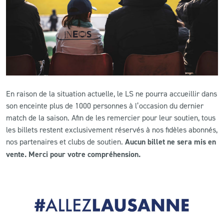
CLUB
CONTACT
ACTUALITÉS
En raison de la situation actuelle, le LS ne pourra accueillir dans
LS E-SHOP
son enceinte plus de 1000 personnes à l’occasion du dernier
match de la saison. Afin de les remercier pour leur soutien, tous
L’APP DU LS
les billets restent exclusivement réservés à nos fidèles abonnés,
LS ACADEMY CAMPS
nos partenaires et clubs de soutien.
Aucun billet ne sera mis en
vente. Merci pour votre compréhension.
MATCH DES CELEBRITES
PRESSE ET MEDIAS