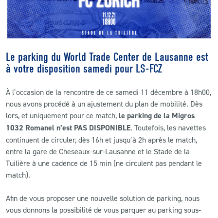
CLUB
CONTACT
Le parking du World Trade Center de Lausanne est
à votre disposition samedi pour LS-FCZ
ACTUALITÉS
À l’occasion de la rencontre de ce samedi 11 décembre à 18h00,
LS E-SHOP
nous avons procédé à un ajustement du plan de mobilité. Dès
lors, et uniquement pour ce match,
le parking de la Migros
L’APP DU LS
1032 Romanel n’est PAS DISPONIBLE
. Toutefois, les navettes
LS ACADEMY CAMPS
continuent de circuler, dès 16h et jusqu’à 2h après le match,
entre la gare de Cheseaux-sur-Lausanne et le Stade de la
MATCH DES CELEBRITES
Tuilière à une cadence de 15 min (ne circulent pas pendant le
match).
PRESSE ET MEDIAS
Afin de vous proposer une nouvelle solution de parking, nous
vous donnons la possibilité de vous parquer au parking sous-