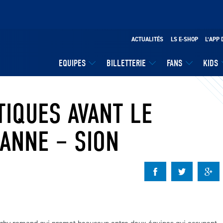
ACTUALITÉS
LS E-SHOP
L’APP 
EQUIPES
BILLETTERIE
FANS
KIDS
TIQUES AVANT LE
ANNE – SION
derby romand qui promet beaucoup entre deux équipes qui occupent