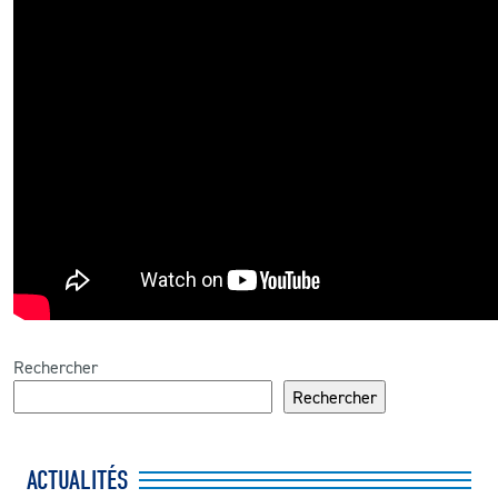
CLUB
CONTACT
ACTUALITÉS
LS E-SHOP
L’APP DU LS
LS ACADEMY CAMPS
MATCH DES CELEBRITES
Rechercher
Rechercher
PRESSE ET MEDIAS
ACTUALITÉS