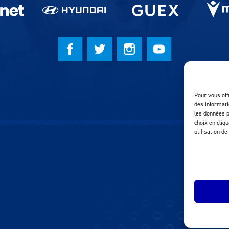
Pour vous off
des informati
les données p
choix en cliq
utilisation de