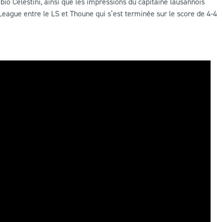
abio Celestini, ainsi que les impressions du capitaine lausannois
 League entre le LS et Thoune qui s’est terminée sur le score de 4-4