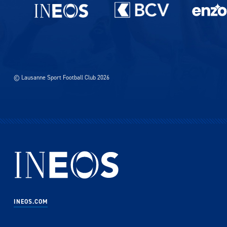
Partenaires du lausanne-Sport
© Lausanne Sport Football Club 2026
INEOS.COM