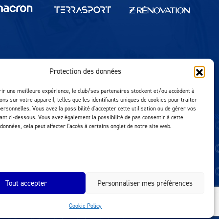
Protection des données
Réalisation MTM Agency
rir une meilleure expérience, le club/ses partenaires stockent et/ou accèdent à
ons sur votre appareil, telles que les identifiants uniques de cookies pour traiter
ersonnelles. Vous avez la possibilité d'accepter cette utilisation ou de gérer vos
uant ci-dessous. Vous avez également la possibilité de pas consentir à cette
 données, cela peut affecter l'accès à certains onglet de notre site web.
Tout accepter
Personnaliser mes préférences
Cookie Policy