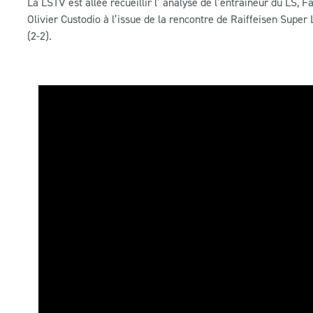
La LSTV est allée recueillir l’ analyse de l’entraîneur du LS, F
Olivier Custodio à l’issue de la rencontre de Raiffeisen Super
(2-2).