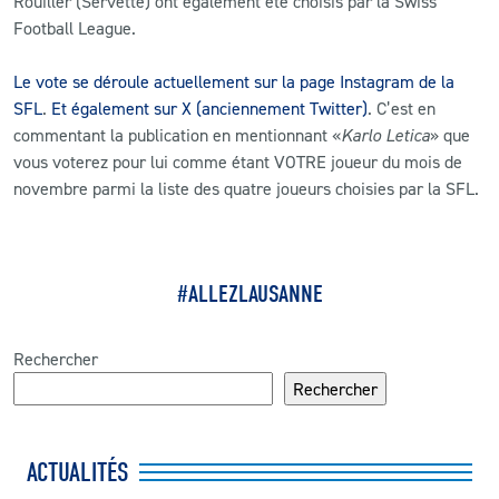
Rouiller (Servette) ont également été choisis par la Swiss
Football League.
CLUB
Le vote se déroule actuellement sur la page Instagram de la
SFL
.
Et également sur X (anciennement Twitter)
. C’est en
CONTACT
commentant la publication en mentionnant «
Karlo Letica
» que
vous voterez pour lui comme étant VOTRE joueur du mois de
ACTUALITÉS
novembre parmi la liste des quatre joueurs choisies par la SFL.
LS E-SHOP
L’APP DU LS
#ALLEZLAUSANNE
LS ACADEMY CAMPS
MATCH DES CELEBRITES
Rechercher
Rechercher
PRESSE ET MEDIAS
ACTUALITÉS