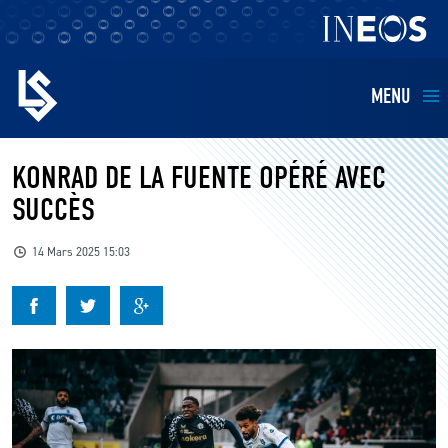
MENU
EQUIPES
KONRAD DE LA FUENTE OPÉRÉ AVEC
SUCCÈS
BILLETTERIE
14 Mars 2025 15:03
FANS
KIDS
BUSINESS
RESTAURATION