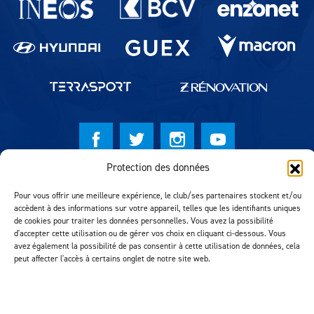
Protection des données
© Lausanne Sport Football Club 2026
Pour vous offrir une meilleure expérience, le club/ses partenaires stockent et/ou
Réalisation MTM Agency
accèdent à des informations sur votre appareil, telles que les identifiants uniques
de cookies pour traiter les données personnelles. Vous avez la possibilité
d'accepter cette utilisation ou de gérer vos choix en cliquant ci-dessous. Vous
avez également la possibilité de pas consentir à cette utilisation de données, cela
peut affecter l'accès à certains onglet de notre site web.