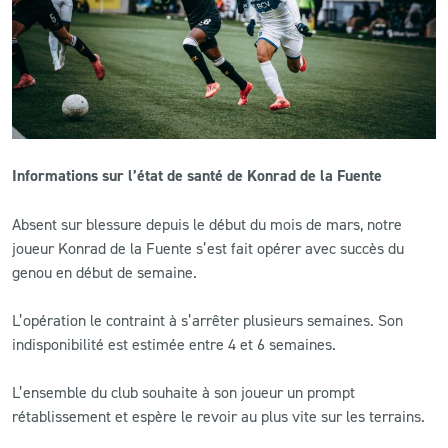
CLUB
CONTACT
ACTUALITÉS
Informations sur l’état de santé de Konrad de la Fuente
LS E-SHOP
Absent sur blessure depuis le début du mois de mars, notre
L’APP DU LS
joueur Konrad de la Fuente s’est fait opérer avec succès du
genou en début de semaine.
LS ACADEMY CAMPS
L’opération le contraint à s’arrêter plusieurs semaines. Son
MATCH DES CELEBRITES
indisponibilité est estimée entre 4 et 6 semaines.
PRESSE ET MEDIAS
L’ensemble du club souhaite à son joueur un prompt
rétablissement et espère le revoir au plus vite sur les terrains.