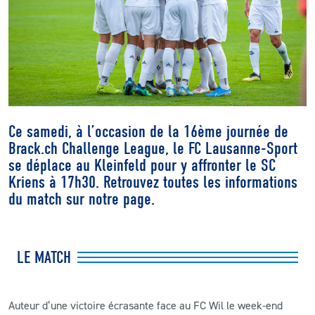
CLUB
CONTACT
ACTUALITÉS
Ce samedi, à l’occasion de la 16ème journée de
LS E-SHOP
Brack.ch Challenge League, le FC Lausanne-Sport
se déplace au Kleinfeld pour y affronter le SC
L’APP DU LS
Kriens à 17h30. Retrouvez toutes les informations
du match sur notre page.
LS ACADEMY CAMPS
MATCH DES CELEBRITES
LE MATCH
PRESSE ET MEDIAS
Auteur d’une victoire écrasante face au FC Wil le week-end