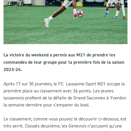
CLUB
CONTACT
ACTUALITÉS
La victoire du weekend a permis aux M21 de prendre les
LS E-SHOP
commandes de leur groupe pour la première fois de la saison
L’APP DU LS
2023-24.
LS ACADEMY CAMPS
Après 17 sur 30 journées, le FC Lausanne-Sport M21 occupe la
première place au classement avec 36 points. Les jeunes
MATCH DES CELEBRITES
lausannois profitent de la défaite de Grand-Saconnex à Yverdon
la semaine dernière pour s’emparer du lead.
PRESSE ET MEDIAS
Le classement, comme vous pouvez le découvrir ci-dessous, est
très serré. Classés deuxième, les Genevois n’accusent qu’une