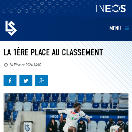
MENU
EQUIPES
LA 1ÈRE PLACE AU CLASSEMENT
BILLETTERIE
26 Février 2024 14:02
FANS
KIDS
BUSINESS
RESTAURATION