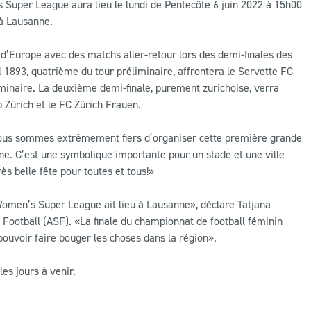
s Super League aura lieu le lundi de Pentecôte 6 juin 2022 à 15h00
 à Lausanne.
 d’Europe avec des matchs aller-retour lors des demi-finales des
 1893, quatrième du tour préliminaire, affrontera le Servette FC
minaire. La deuxième demi-finale, purement zurichoise, verra
b Zürich et le FC Zürich Frauen.
ous sommes extrêmement fiers d’organiser cette première grande
anne. C’est une symbolique importante pour un stade et une ville
ès belle fête pour toutes et tous!»
omen’s Super League ait lieu à Lausanne», déclare Tatjana
e Football (ASF). «La finale du championnat de football féminin
pouvoir faire bouger les choses dans la région».
es jours à venir.