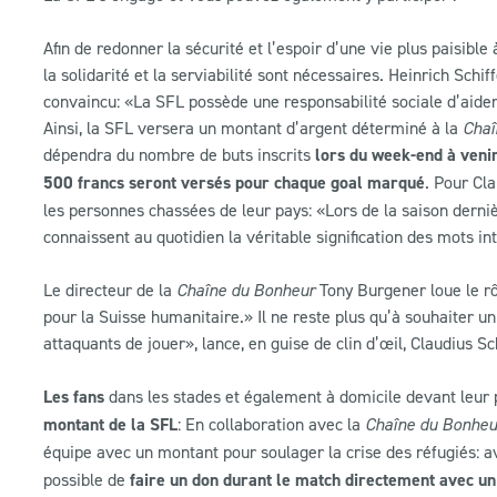
Afin de redonner la sécurité et l’espoir d’une vie plus paisible 
la solidarité et la serviabilité sont nécessaires. Heinrich Schi
convaincu: «La SFL possède une responsabilité sociale d’aide
Ainsi, la SFL versera un montant d’argent déterminé à la
Chaî
dépendra du nombre de buts inscrits
lors du week-end à veni
500 francs seront versés pour chaque goal marqué
. Pour Cl
les personnes chassées de leur pays: «Lors de la saison derni
connaissent au quotidien la véritable signification des mots int
Le directeur de la
Chaîne du Bonheur
Tony Burgener loue le rôl
pour la Suisse humanitaire.» Il ne reste plus qu’à souhaiter 
attaquants de jouer», lance, en guise de clin d’œil, Claudius Sc
Les fans
dans les stades et également à domicile devant leur 
montant de la SFL
: En collaboration avec la
Chaîne du Bonheu
équipe avec un montant pour soulager la crise des réfugiés: av
possible de
faire un don durant le match directement avec un