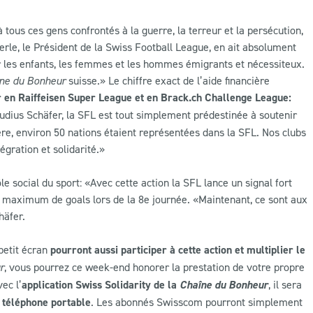
à tous ces gens confrontés à la guerre, la terreur et la persécution,
fferle, le Président de la Swiss Football League, en ait absolument
r les enfants, les femmes et les hommes émigrants et nécessiteux.
ne du Bonheur
suisse.» Le chiffre exact de l’aide financière
r en Raiffeisen Super League et en Brack.ch Challenge League:
audius Schäfer, la SFL est tout simplement prédestinée à soutenir
ère, environ 50 nations étaient représentées dans la SFL. Nos clubs
égration et solidarité.»
e social du sport: «Avec cette action la SFL lance un signal fort
un maximum de goals lors de la 8e journée. «Maintenant, ce sont aux
häfer.
petit écran
pourront aussi participer à cette action et multiplier le
r
, vous pourrez ce week-end honorer la prestation de votre propre
ec l’
application Swiss Solidarity de la
Chaîne du Bonheur
, il sera
 téléphone portable
. Les abonnés Swisscom pourront simplement